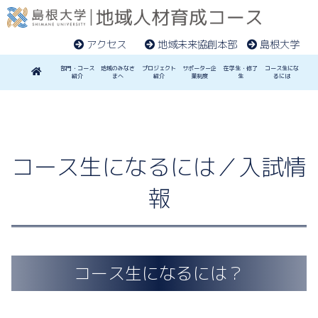
アクセス
地域未来協創本部
島根大学
部門・コース
地域のみなさ
プロジェクト
サポーター企
在学生・修了
コース生にな
紹介
まへ
紹介
業制度
生
るには
コース生になるには／入試情
報
コース生になるには？