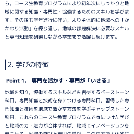
ら，コース生教育プログラムにより初年次
に
しっかりと地
域に関する知識・専門性・協働するためのスキルを学びま
す。その後も
学年進行に伴い，
より主体的に地域
への
「か
かわり活動」を繰り返し，地域の課題解決に必要なスキル
と専門知識を研鑽しながら卒業まで活躍し続けます。
2.
学びの特徴
Point 1. 専門を活かす・専門が「いきる」
地域を知り，協働するスキルなどを習得するベーストーン
科目。専門知識と技術を身につける専門科目。習得した専
門知識と技術を地域で活かす方法を学ぶキャップストーン
科目。これらのコース生教育プログラムで身につけた学び
と地域の力・魅力が合体すれば，地域にイノベーションを
起こせる。地域の学びと専門の学び。この両方で主体的に