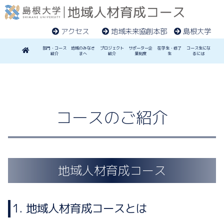
アクセス
地域未来協創本部
島根大学
部門・コース
地域のみなさ
プロジェクト
サポーター企
在学生・修了
コース生にな
紹介
まへ
紹介
業制度
生
るには
コースのご紹介
地域人材育成コース
1. 地域人材育成コースとは