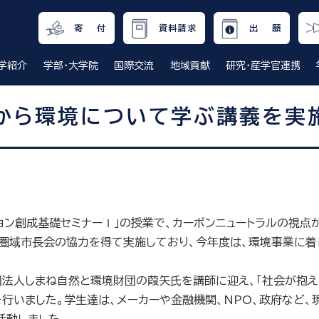
寄 付
資料請求
出 願
学紹介
学部・大学院
国際交流
地域貢献
研究・産学官連携
から環境について学ぶ講義を実
ション創成基礎セミナーⅠ」の授業で、カーボンニュートラルの視点
圏域市長会の協力を得て実施しており、今年度は、環境事業に着目
法人しまね自然と環境財団の葭矢氏を講師に迎え、「社会が抱え
」を行いました。学生達は、メーカーや金融機関、NPO、政府など