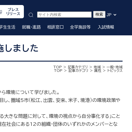
プレス
リリース
学生生活
就職・進路
相談窓口
全学施設等
入試情報
施しました
TOP
記事カテゴリ
地域
一般・地域
TOP
記事カテゴリ
属性
トピックス
から環境について学びました。
し、圏域5市（松江、出雲、安来、米子、境港）の環境政策や
る大きな問題に対して、環境の視点から自分事化する」こと
、現在社会にある12の組織・団体のいずれかのメンバーとな