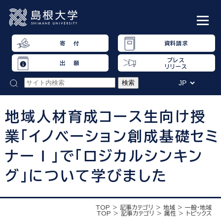
寄 付
資料請求
プレス
出 願
リリース
地域人材育成コース生向け授
業「イノベーション創成基礎セミ
ナーⅠ」で「ロジカルシンキン
グ」について学びました
TOP
記事カテゴリ
地域
一般・地域
TOP
記事カテゴリ
属性
トピックス