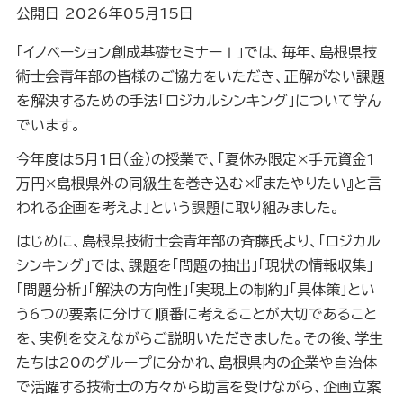
公開日 2026年05月15日
「イノベーション創成基礎セミナーⅠ」では、毎年、島根県技
術士会青年部の皆様のご協力をいただき、正解がない課題
を解決するための手法「ロジカルシンキング」について学ん
でいます。
今年度は5月1日（金）の授業で、「夏休み限定×手元資金1
万円×島根県外の同級生を巻き込む×『またやりたい』と言
われる企画を考えよ」という課題に取り組みました。
はじめに、島根県技術士会青年部の斉藤氏より、「ロジカル
シンキング」では、課題を「問題の抽出」「現状の情報収集」
「問題分析」「解決の方向性」「実現上の制約」「具体策」とい
う6つの要素に分けて順番に考えることが大切であること
を、実例を交えながらご説明いただきました。その後、学生
たちは20のグループに分かれ、島根県内の企業や自治体
で活躍する技術士の方々から助言を受けながら、企画立案